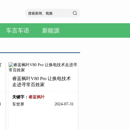
车言车语
新能源
睿蓝枫叶V80 Pro 让换电技术
走进寻常百姓家
关键字：
睿蓝枫叶
31
2024-07-31
车世界