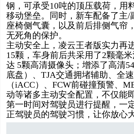
钢，可承受10吨的顶压载荷，用
移动堡垒。同时，新车配备了主/
座椅侧气囊，以及前后排侧气帘
无死角的保护。
主动安全上，凌云王者版实力再
15颗，车身前后共采用了2颗毫米
达 5颗高清摄像头；增添了高清5
底盘）、TJA交通拥堵辅助、全
（iACC）、FCW前碰撞预警、
动等诸多主动安全配置，不仅能
第一时间对驾驶员进行提醒，一
正驾驶员的驾驶
习
惯，让你放心