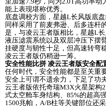
里加速7.9秒，同为2.0T高功率
能上表现堪称优秀。
底盘调校方面，星越L长风版底
同样采用了前麦弗逊、后多连杆
是，与凌云王者版相比，星越L
液压滤震系统以及双层冲压下摆
挂硬度与韧性十足，但高速转弯
凌云王者版仍稍逊一筹。
安全
性能
比拼
凌云
王者版
安全
配
任何时代，安全性能都是至关重
安全上可谓不遗余力，下足了功
云王者版依托奇瑞M3X火星架构2
式太空舱车身结构、85%的超高
1500兆帕，A/B柱等关键部位