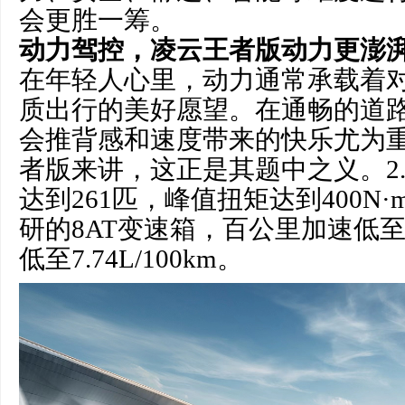
会更胜一筹。
动力驾控
，
凌云王者版
动力更澎湃
在年轻人心里，动力通常承载着
质出行的美好愿望。在通畅的道
会推背感和速度带来的快乐尤为
者版来讲，这正是其题中之义。2.
达到261匹，峰值扭矩达到400N
研的8AT变速箱，百公里加速低至6
低至7.74L/100km。