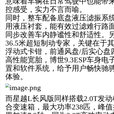
意味着车辆在日常驾驶中也能带
控感受，实力不言而喻。
同时，整车配备底盘液压滤振系
用液压衬套，能有效过滤难行路
同步改善车内静谧性和舒适性。
36.5米超短制动专家，关键在于
浮动式卡钳，前通风盘/后实心盘
高性能宽胎，博世9.3ESP车身
置和软件系统，给予用户畅快驰
体验。
而星越L长风版同样搭载2.0T发动
合变速箱，最大功率238匹，峰值扭