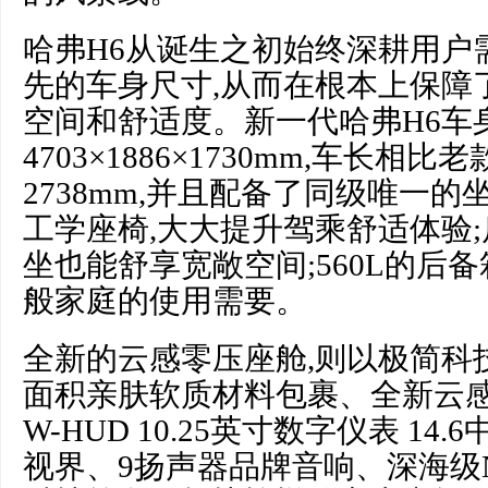
哈弗H6从诞生之初始终深耕用户
先的车身尺寸,从而在根本上保障
空间和舒适度。新一代哈弗H6车
4703×1886×1730mm,车长相比
2738mm,并且配备了同级唯一
工学座椅,大大提升驾乘舒适体验
坐也能舒享宽敞空间;560L的后
般家庭的使用需要。
全新的云感零压座舱,则以极简科
面积亲肤软质材料包裹、全新云感
W-HUD 10.25英寸数字仪表 1
视界、9扬声器品牌音响、深海级N