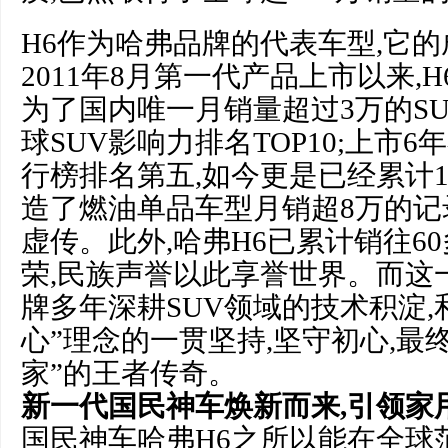
H6作为哈弗品牌的代表车型,它的
2011年8月第一代产品上市以来,
为了国内唯一月销量超过3万的SU
球SUV影响力排名TOP10;上市6
行榜排名第五,如今更是已经累计1
造了燃油单品车型月销超8万的记录
虚传。此外,哈弗H6已累计销往6
荣,民族声誉以此享誉世界。而这
牌多年深耕SUV领域的技术积淀,
心”理念的一贯坚持,坚守初心,最终
家”的王者传奇。
新一代国民神车焕新而来,引领家用
国民神车哈弗H6之所以能在全球