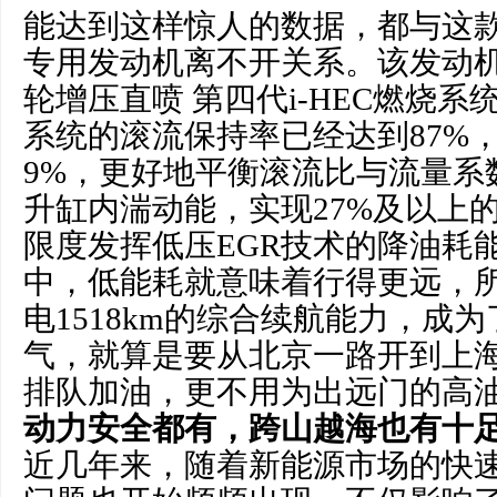
能达到这样惊人的数据，都与这
专用发动机离不开关系。该发动机采用
轮增压直喷 第四代i-HEC燃烧系统
系统的滚流保持率已经达到87%
9%，更好地平衡滚流比与流量系
升缸内湍动能，实现27%及以上的
限度发挥低压EGR技术的降油耗
中，低能耗就意味着行得更远，所
电1518km的综合续航能力，成
气，就算是要从北京一路开到上
排队加油，更不用为出远门的高
动力安全都有，跨山越海也有十
近几年来，随着新能源市场的快