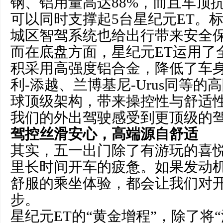
钢、铝用量高达88%，而且车顶抗
可以同时支撑起5台星纪元ET。
城区智驾系统也给出行带来安全
而在底盘方面，星纪元ET运用了
积采用高强度铝合金，降低了车
利-添越、兰博基尼-Urus同等
球顶级架构，带来操控性与舒适
我们的外出驾驶感受到更顶级的
驾控丝滑安心，高端源自舒适
其实，五一出门除了有游玩的喜
里长时间开车的疲惫。如果发动
舒服的乘坐体验，都会让我们对
步。
星纪元ET的“黄金增程”，除了将