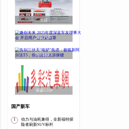
元征
深蓝汽车
阿尔法T5
深蓝G318
国产新车
动力与油耗兼得，全新福特探
险者刷新SUV标杆