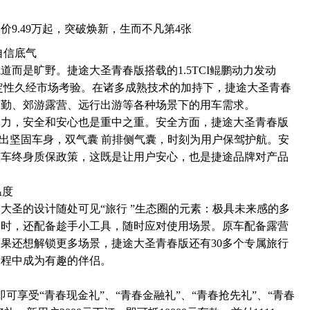
自信底气
而是旷野。捷途大圣青春版搭载的1.5TCI鲲鹏动力发动
定性久经市场考验。在诸多成熟技术的加持下，捷途大圣青春
通勤、郊游露营、远行出游等各种场景下的用车需求。
动力，安全和安心也是重中之重。安全方面，捷途大圣青春版
造出坚固车身，双气囊 前排侧气囊，时刻为用户保驾护航。安
整车终身质保政策，这既是让用户安心，也是捷途品牌对产品
温度
大圣的设计随处可见“旅行 ”生态圈的元素：极具未来感的多
同时，还配备趁手小工具，随时应对使用场景。原车配备露营
果还想解锁更多场景，捷途大圣青春版还有30多个专属旅行
过程中成为有趣的伴侣。
，即可享受“青春现金礼”、“青春金融礼”、“青春抢先礼”、“青春