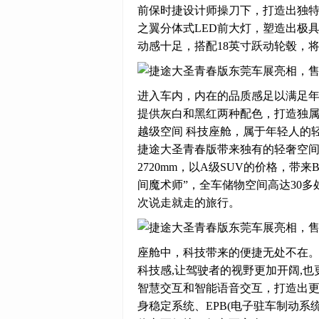
前保时捷设计师操刀下，打造出独
之翼分体式LED前大灯，塑造出极
动感十足，搭配18英寸跃动轮毂，
进入车内，内在的品质感足以满足
提供灰白和黑红两种配色，打造独
越级空间 科技座舱，属于年轻人的
捷途大圣青春版带来独有的轻奢空间享受。
2720mm，以A级SUV的价格，
间魔术师”，全车储物空间高达30
次说走就走的旅行。
座舱中，科技带来的便捷无处不在。捷
科技感,让驾驶者的视野更加开阔,
智慧交互和智能语音交互，打造出更
身稳定系统、EPB(电子驻车制动