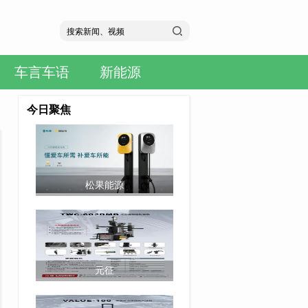
车言车语
新能源
今日聚焦
松果能源
元征