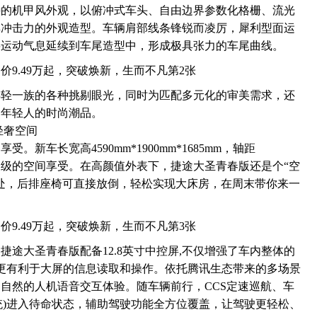
特的机甲风外观，以俯冲式车头、自由边界参数化格栅、流光
具冲击力的外观造型。车辆肩部线条锋锐而凌厉，犀利型面运
将运动气息延续到车尾造型中，形成极具张力的车尾曲线。
年轻一族的各种挑剔眼光，同时为匹配多元化的审美需求，还
属年轻人的时尚潮品。
轻奢空间
新车长宽高4590mm*1900mm*1685mm，轴距
带来B级的空间享受。在高颜值外表下，捷途大圣青春版还是个“空
多处，后排座椅可直接放倒，轻松实现大床房，在周末带你来一
途大圣青春版配备12.8英寸中控屏,不仅增强了车内整体的
也更有利于大屏的信息读取和操作。依托腾讯生态带来的多场景
自然的人机语音交互体验。随车辆前行，CCS定速巡航、车
系统)进入待命状态，辅助驾驶功能全方位覆盖，让驾驶更轻松、