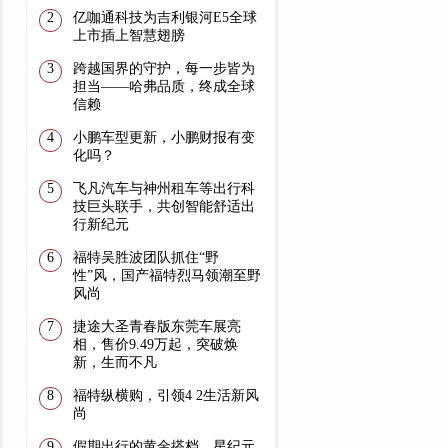
亿咖通科技为吉利银河E5全球
上市插上智慧翅膀
跨越国界的守护，每一步皆为
担当——哈弗品质，终成全球
信赖
小鹏车型更新，小鹏财报有变
化吗？
飞凡汽车与神州租车等出行科
技巨头联手，共创智能舒适出
行新纪元
福特吴胜波团队抓住“野
性”风，国产福特烈马领潮至野
风尚
捷途大圣青春版东莞车展亮
相，售价9.49万起，突破焕
新，生而不凡
福特纵横购，引领4 2生活新风
尚
假期出行的黄金搭档，星纪元