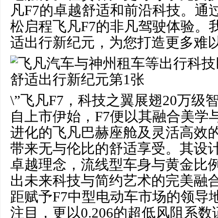
凡F7的卓越舒适和前沿科技。通
松启程飞凡F7的非凡驾驶体验。
适出行新纪元，为您打造更多难
\”飞凡F7，科技之翼展翅20万
自上市伊始，F7便以其融合美学
进化的飞凡巴赫座舱及灵活高效
带来无与伦比的舒适享受。其设
卓越理念，流线型车身与黄金比
出未来科技与简约艺术的完美融合
距赋予F7中型电动车市场的领导
注目，更以0.206的超低风阻系