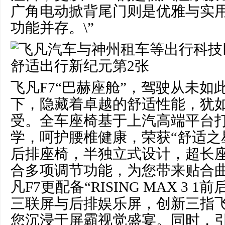
广角电动掀背尾门则是优雅与实
功能并存。\”
飞凡F7“巴赫座舱”，驾驶从未如
下，隐藏着卓越的舒适性能，犹
受。全车座椅基于上汽高端平台
学，呵护腰椎健康，荣获“舒适之
后排座椅，半独立式设计，超长
合多项调节功能，为您带来贴合
凡F7更配备“RISING MAX 3 
三联屏与后排娱乐屏，创新三指
您沉浸于屏霸视觉盛宴。同时，