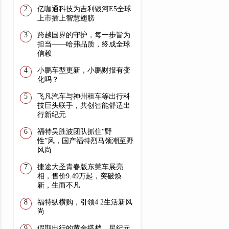
亿咖通科技为吉利银河E5全球
上市插上智慧翅膀
跨越国界的守护，每一步皆为
担当——哈弗品质，终成全球
信赖
小鹏车型更新，小鹏财报有变
化吗？
飞凡汽车与神州租车等出行科
技巨头联手，共创智能舒适出
行新纪元
福特吴胜波团队抓住“野
性”风，国产福特烈马领潮至野
风尚
捷途大圣青春版东莞车展亮
相，售价9.49万起，突破焕
新，生而不凡
福特纵横购，引领4 2生活新风
尚
假期出行的黄金搭档，星纪元