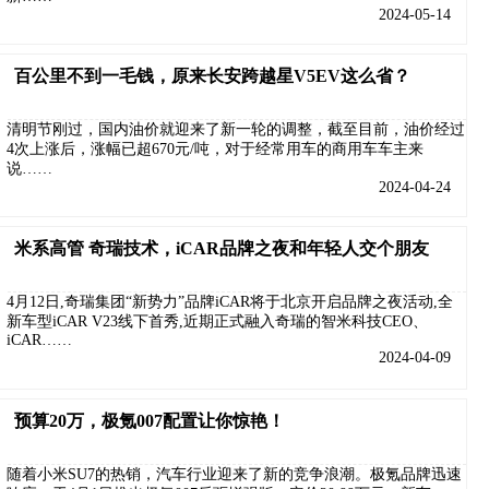
2024-05-14
百公里不到一毛钱，原来长安跨越星V5EV这么省？
清明节刚过，国内油价就迎来了新一轮的调整，截至目前，油价经过
4次上涨后，涨幅已超670元/吨，对于经常用车的商用车车主来
说……
2024-04-24
米系高管 奇瑞技术，iCAR品牌之夜和年轻人交个朋友
4月12日,奇瑞集团“新势力”品牌iCAR将于北京开启品牌之夜活动,全
新车型iCAR V23线下首秀,近期正式融入奇瑞的智米科技CEO、
iCAR……
2024-04-09
预算20万，极氪007配置让你惊艳！
随着小米SU7的热销，汽车行业迎来了新的竞争浪潮。极氪品牌迅速