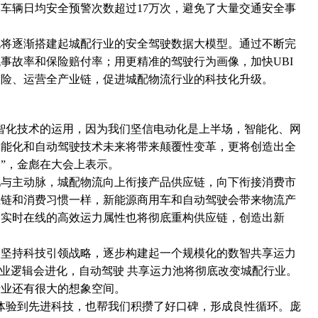
。车辆日均安全预警次数超过17万次，避免了大量交通安全事
也将逐渐搭建起城配行业的安全驾驶数据大模型。通过不断完
事故率和保险赔付率；用更精准的驾驶行为画像，加快UBI
保险、运营全产业链，促进城配物流行业的科技化升级。
智化技术的运用，因为我们坚信电动化是上半场，智能化、网
智能化和自动驾驶技术未来将带来颠覆性变革，更将创造出全
”，金彪在大会上表示。
池与主动脉，城配物流向上衔接产品供应链，向下衔接消费市
应链和消费习惯一样，新能源商用车和自动驾驶会带来物流产
，实时在线的高效运力属性也将彻底重构供应链，创造出新
终坚持科技引领战略，逐步构建起一个规模化的数智共享运力
商业逻辑会进化，自动驾驶 共享运力池将彻底改变城配行业。
行业还有很大的想象空间。
体验到先进科技，也帮我们积攒了好口碑，形成良性循环。庞