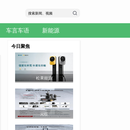
车言车语
新能源
今日聚焦
松果能源
元征