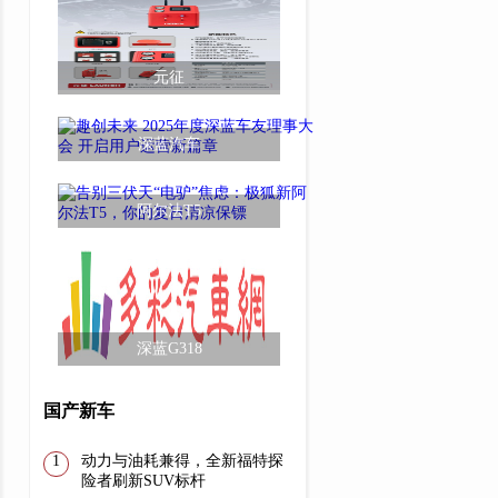
元征
深蓝汽车
阿尔法T5
深蓝G318
国产新车
动力与油耗兼得，全新福特探
险者刷新SUV标杆